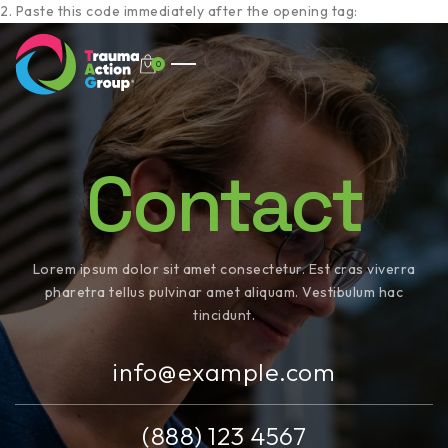
2. Paste this code immediately after the opening tag:
0
Contact
Lorem ipsum dolor sit amet consectetur. Est cras viverra
pharetra tellus pulvinar amet aliquam. Vestibulum hac
tincidunt.
info@example.com
(888) 123 4567