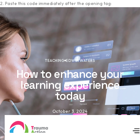
2. Paste this code immediately after the opening tag:
TEACHING
EDWIN WATERS
How to enhance your
learning experience
today
October 3, 2024